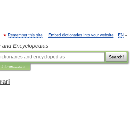
Remember this site
Embed dictionaries into your website
EN
s and Encyclopedias
Search!
Interpretations
rari