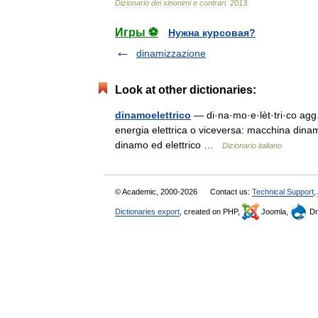
Dizionario
dei
sinonimi
e
contrari
.
2013
.
Игры ⚽
Нужна курсовая?
dinamizzazione
Look at other dictionaries:
dinamoelettrico
— di·na·mo·e·lèt·tri·co agg.
energia elettrica o viceversa: macchina dinam
dinamo ed elettrico …
Dizionario italiano
© Academic, 2000-2026
Contact us:
Technical Support
,
Dictionaries export
, created on PHP,
Joomla,
Dr