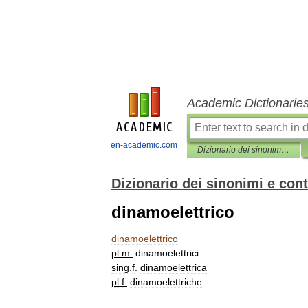
Academic Dictionarie
en-academic.com
Dizionario dei sinonimi e contrari
Dizionario dei sinonimi e cont
dinamoelettrico
dinamoelettrico
pl
.
m
.
dinamoelettrici
sing
.
f
.
dinamoelettrica
pl
.
f
.
dinamoelettriche