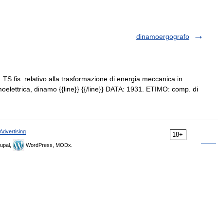
dinamoergografo
 TS fis. relativo alla trasformazione di energia meccanica in
oelettrica, dinamo {{line}} {{/line}} DATA: 1931. ETIMO: comp. di
Advertising
18+
upal,
WordPress, MODx.